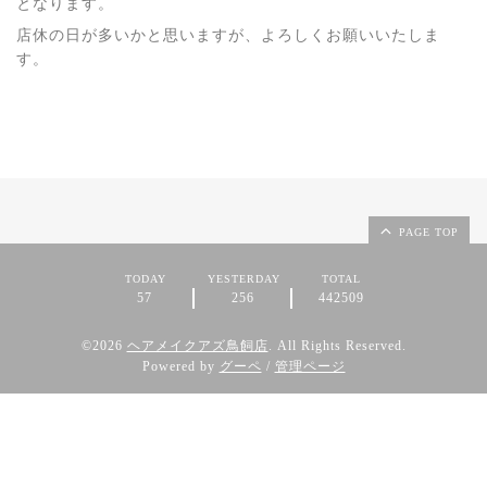
となります。
店休の日が多いかと思いますが、よろしくお願いいたしま
す。
PAGE TOP
TODAY
YESTERDAY
TOTAL
57
256
442509
©2026
ヘアメイクアズ鳥飼店
. All Rights Reserved.
Powered by
グーペ
/
管理ページ