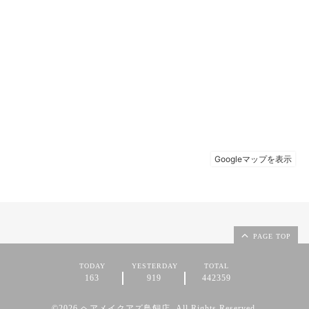
PAGE TOP
TODAY
YESTERDAY
TOTAL
163
919
442359
©2026
ヘアメイクアズ鳥飼店
. All Rights Reserved.