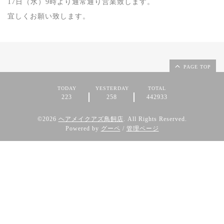
17日（水）9時より通常通り営業致します。
宜しくお願い致します。
PAGE TOP
TODAY
YESTERDAY
TOTAL
223
258
442933
©2026
ヘアメイクアズ鳥飼店
. All Rights Reserved.
Powered by
グーペ
/
管理ページ