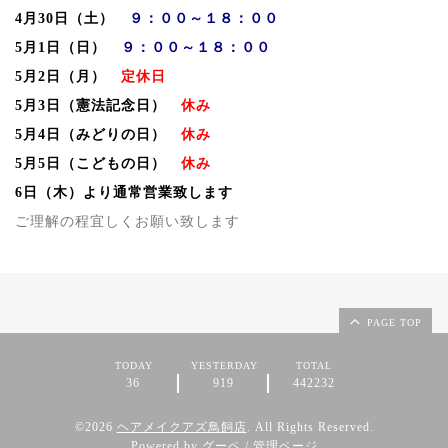
4月30日（土）
９：００～１８：００
5月1日（日）
９：００～１８：００
5月2日（月）
定休日
5月3日（憲法記念日）
休み
5月4日（みどりの日）
休み
5月5日（こどもの日）
休み
6日（木）より通常営業致します
ご理解の程宜しくお願い致します
PAGE TOP
TODAY
YESTERDAY
TOTAL
36
919
442232
©2026
ヘアメイクアズ鳥飼店
. All Rights Reserved.
Powered by
グーペ
/
管理ページ