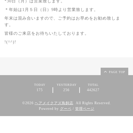
*30日（月）は営業致します。
＊年始は1月５日（日）9時より営業致します。
年末は混み合いますので、ご予約はお早めをお勧め致しま
す。
皆様のご来店をお待ちいたしております。
!(^^)!
PAGE TOP
TODAY
YESTERDAY
TOTAL
175
256
442627
©2026
ヘアメイクアズ鳥飼店
. All Rights Reserved.
Powered by
グーペ
/
管理ページ