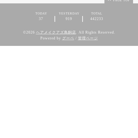
PAGE TOP
TODAY
YESTERDAY
TOTAL
37
919
442233
©2026
ヘアメイクアズ鳥飼店
. All Rights Reserved.
Powered by
グーペ
/
管理ページ