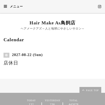
メニュー
Hair Make As鳥飼店
ヘアメークアズ～人と地球にやさしいサロン～
Calendar
2027-08-22 (Sun)
㊡
店休日
PAGE TOP
TODAY
YESTERDAY
TOTAL
132
236
443078