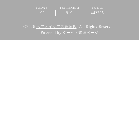
TODAY
YESTERDAY
TOTAL
199
919
442395
©2026
ヘアメイクアズ鳥飼店
. All Rights Reserved.
Powered by
グーペ
/
管理ページ